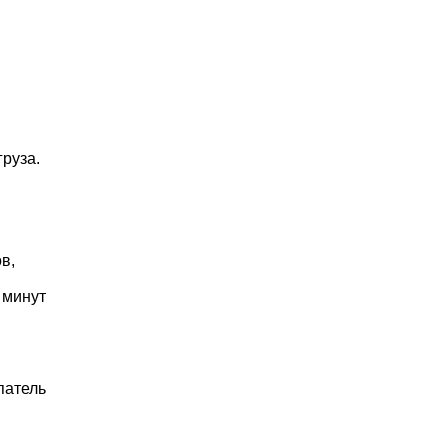
руза.
в,
 минут
патель