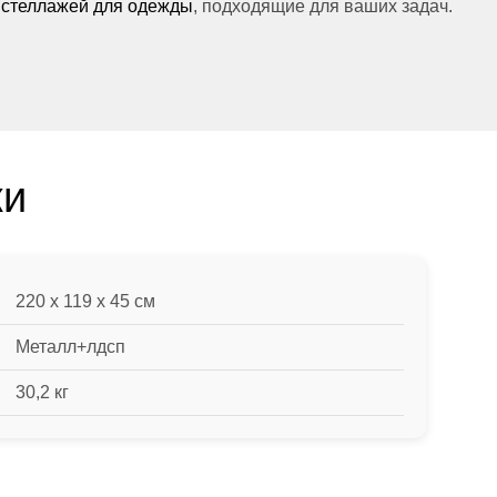
 стеллажей для одежды
, подходящие для ваших задач.
ки
220 x 119 x 45 см
Металл+лдсп
30,2 кг