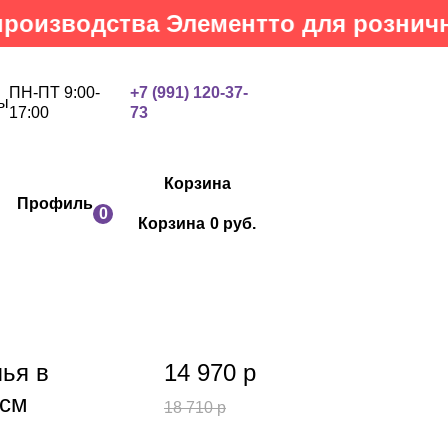
водства Элементто для розничных к
ПН-ПТ 9:00-
+7 (991) 120-37-
ы
17:00
73
Корзина
Профиль
0
Корзина
0 руб.
ья в
14 970
р
0см
18 710
р