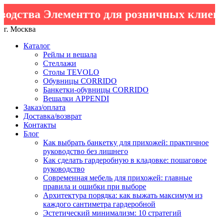
одства Элементто для розничных клиент
г. Москва
Каталог
Рейлы и вешала
Стеллажи
Столы TEVOLO
Обувницы CORRIDO
Банкетки-обувницы CORRIDO
Вешалки APPENDI
Заказ/оплата
Доставка/возврат
Контакты
Блог
Как выбрать банкетку для прихожей: практичное
руководство без лишнего
Как сделать гардеробную в кладовке: пошаговое
руководство
Современная мебель для прихожей: главные
правила и ошибки при выборе
Архитектура порядка: как выжать максимум из
каждого сантиметра гардеробной
Эстетический минимализм: 10 стратегий