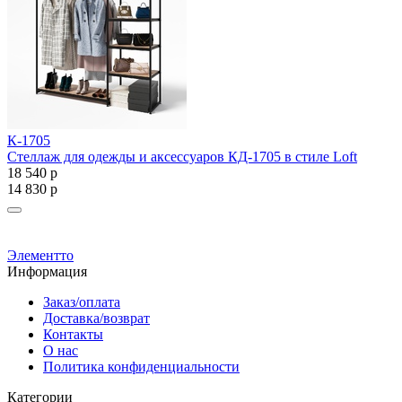
К-1705
К
Стеллаж для одежды и аксессуаров КД-1705 в стиле Loft
С
18 540
р
Ц
14 830
р
1
1
Элементто
Информация
Заказ/оплата
Доставка/возврат
Контакты
О нас
Политика конфиденциальности
Категории