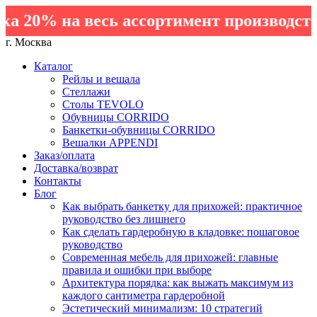
 20% на весь ассортимент производства
г. Москва
Каталог
Рейлы и вешала
Стеллажи
Столы TEVOLO
Обувницы CORRIDO
Банкетки-обувницы CORRIDO
Вешалки APPENDI
Заказ/оплата
Доставка/возврат
Контакты
Блог
Как выбрать банкетку для прихожей: практичное
руководство без лишнего
Как сделать гардеробную в кладовке: пошаговое
руководство
Современная мебель для прихожей: главные
правила и ошибки при выборе
Архитектура порядка: как выжать максимум из
каждого сантиметра гардеробной
Эстетический минимализм: 10 стратегий