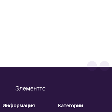
СТ-1-105-120
Стол TEVOLO демонстрационный В105Ш120Г45
Цвета полки:
7 490
р
5 240
р
Элементто
Информация
Категории