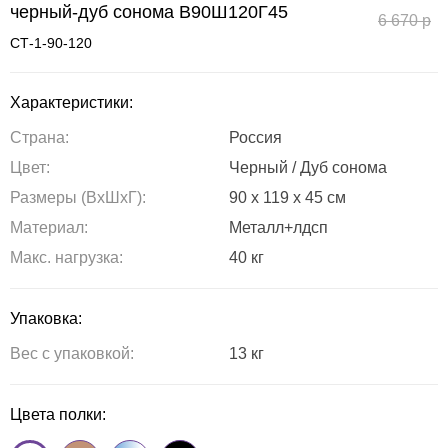
черный-дуб сонома В90Ш120Г45
6 670
р
СТ-1-90-120
Характеристики:
Страна:
Россия
Цвет:
Черный / Дуб сонома
Размеры (ВxШxГ):
90 x 119 x 45 см
Материал:
Металл+лдсп
Maкс. нагрузка:
40 кг
Упаковка:
Вес с упаковкой:
13 кг
Цвета полки: