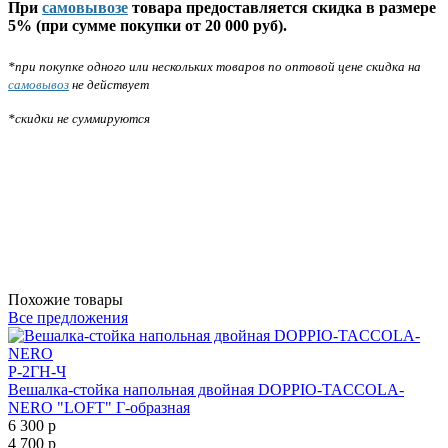
При
самовывозе
товара предоставляется скидка в размере
5% (при сумме покупки от 20 000 руб).
*при покупке одного или нескольких товаров по оптовой цене скидка на
самовывоз
не действует
*скидки не суммируются
Похожие товары
Все предложения
Р-2ГН-Ч
Вешалка-стойка напольная двойная DOPPIO-TACCOLA-
NERO "LOFT" Г-образная
6 300
р
1
4 700
р
7