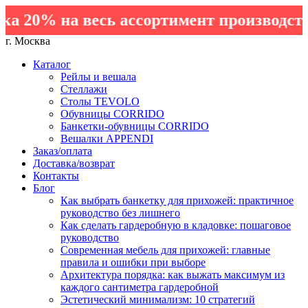
 20% на весь ассортимент производства
г. Москва
Каталог
Рейлы и вешала
Стеллажи
Столы TEVOLO
Обувницы CORRIDO
Банкетки-обувницы CORRIDO
Вешалки APPENDI
Заказ/оплата
Доставка/возврат
Контакты
Блог
Как выбрать банкетку для прихожей: практичное
руководство без лишнего
Как сделать гардеробную в кладовке: пошаговое
руководство
Современная мебель для прихожей: главные
правила и ошибки при выборе
Архитектура порядка: как выжать максимум из
каждого сантиметра гардеробной
Эстетический минимализм: 10 стратегий