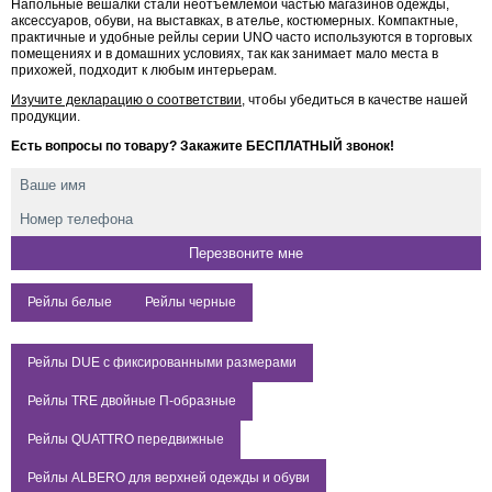
Напольные вешалки стали неотъемлемой частью магазинов одежды,
аксессуаров, обуви, на выставках, в ателье, костюмерных. Компактные,
практичные и удобные рейлы серии UNO часто используются в торговых
помещениях и в домашних условиях, так как занимает мало места в
прихожей, подходит к любым интерьерам.
Изучите декларацию о соответствии
, чтобы убедиться в качестве нашей
продукции.
Есть вопросы по товару? Закажите БЕСПЛАТНЫЙ звонок!
Рейлы белые
Рейлы черные
Рейлы DUE c фиксированными размерами
Рейлы TRE двойные П-образные
Рейлы QUATTRO передвижные
Рейлы ALBERO для верхней одежды и обуви