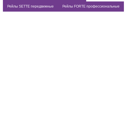
Рейлы SETTE передвижные
Рейлы FORTE профессиональные
Р-1ГН-Ч
Р-1ГНЛ-Ч
Вешало стойка для
Вешало TACCOLA-
одежды TACCOLA-
LUX-NERO ЛОФТ Г-
NERO
образная с подиумом