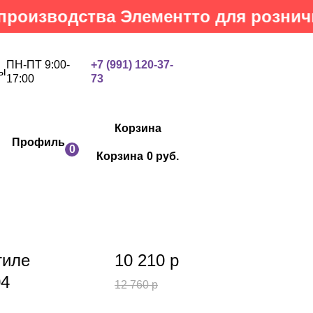
водства Элементто для розничных к
ПН-ПТ 9:00-
+7 (991) 120-37-
ы
17:00
73
Корзина
Профиль
0
Корзина
0 руб.
тиле
10 210
р
04
12 760
р