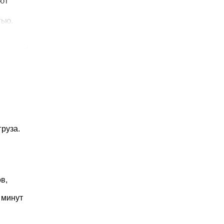
руза.
в,
 минут