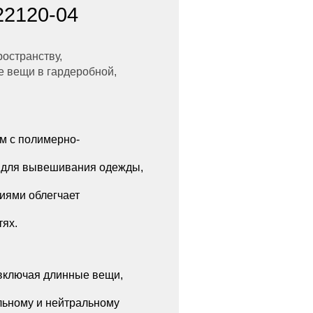
22120-04
остранству,
 вещи в гардеробной,
м с полимерно-
 для вывешивания одежды,
иями облегчает
тях.
включая длинные вещи,
льному и нейтральному