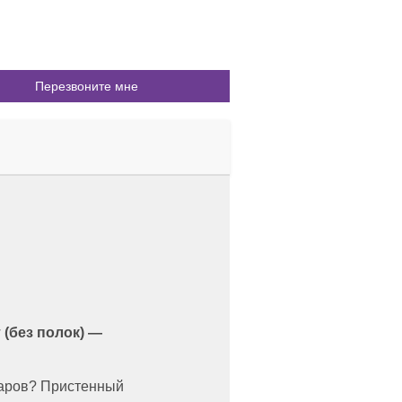
(без полок) —
варов? Пристенный