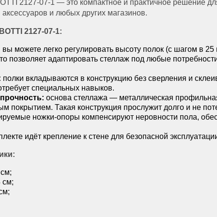
OTTI 2127-07-1 — это компактное и практичное решение дл
, аксессуаров и любых других магазинов.
OTTI 2127-07-1:
:
вы можете легко регулировать высоту полок (с шагом в 25 
то позволяет адаптировать стеллаж под любые потребност
:
полки вкладываются в конструкцию без сверления и скле
отребует специальных навыков.
 прочность:
основа стеллажа — металлическая профильная 
 покрытием. Такая конструкция прослужит долго и не пот
ируемые ножки-опоры компенсируют неровности пола, обе
плекте идёт крепление к стене для безопасной эксплуатаци
ики:
 см;
 см;
см;