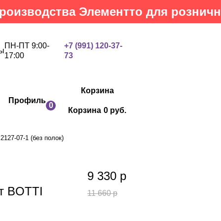
одства Элементто для розничных кл
ПН-ПТ 9:00-
+7 (991) 120-37-
ы
17:00
73
Корзина
Профиль
0
Корзина
0 руб.
127-07-1 (без полок)
9 330
р
фт BOTTI
11 660
р