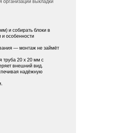
я организации выкладки
мм) и собирать блоки в
и и особенности
ивания — монтаж не займёт
труба 20 х 20 мм с
еряет внешний вид.
спечивая надёжную
и.