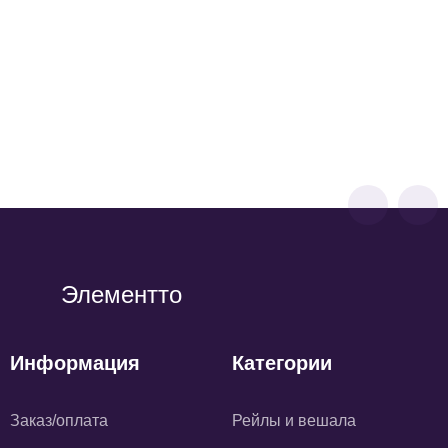
BOTTI 1527-08-1 (без полок)
12 380
р
9 900
р
Элементто
Информация
Категории
Заказ/оплата
Рейлы и вешала