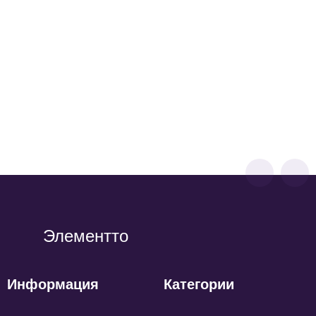
Стеллаж для обуви и аксессуаров в стиле Лофт
BOTTI 1527-08-1 (без полок)
12 380
р
9 900
р
Элементто
Информация
Категории