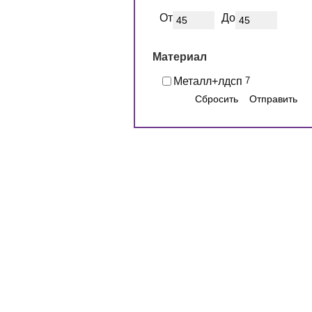
От
До
Материал
Металл+лдсп
7
Сбросить
Отправить