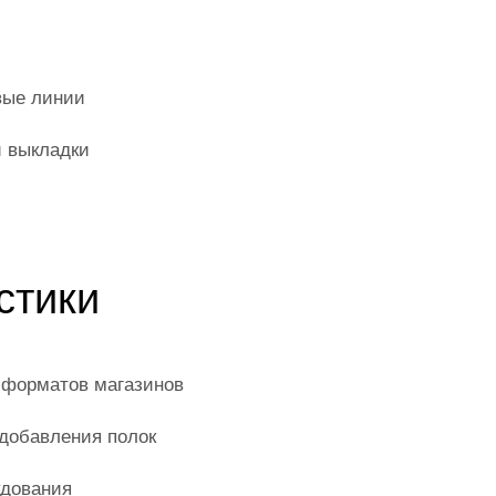
вые линии
 выкладки
стики
 форматов магазинов
 добавления полок
удования