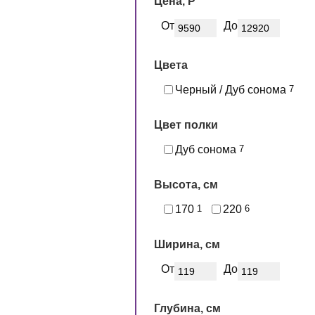
Цена, Р
От
До
Цвета
Черный / Дуб сонома
7
Цвет полки
Дуб сонома
7
Высота, см
170
1
220
6
Ширина, см
От
До
Глубина, см