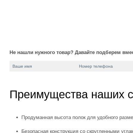
11 980
р
9 590
р
Купить в 1 клик
Подробнее
Не нашли нужного товар? Давайте подберем вмест
Преимущества наших 
Продуманная высота полок для удобного разм
Безопасная конструкция со скругленными угла