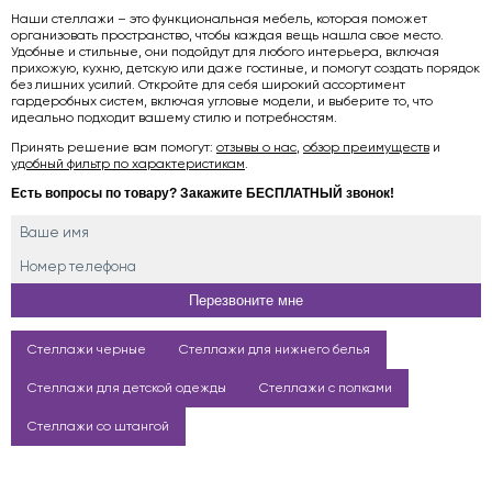
Наши стеллажи – это функциональная мебель, которая поможет
организовать пространство, чтобы каждая вещь нашла свое место.
Удобные и стильные, они подойдут для любого интерьера, включая
прихожую, кухню, детскую или даже гостиные, и помогут создать порядок
без лишних усилий. Откройте для себя широкий ассортимент
гардеробных систем, включая угловые модели, и выберите то, что
идеально подходит вашему стилю и потребностям.
Принять решение вам помогут:
отзывы о нас
,
обзор преимуществ
и
удобный фильтр по характеристикам
.
Есть вопросы по товару? Закажите БЕСПЛАТНЫЙ звонок!
Стеллажи черные
Стеллажи для нижнего белья
Стеллажи для детской одежды
Стеллажи с полками
Стеллажи со штангой