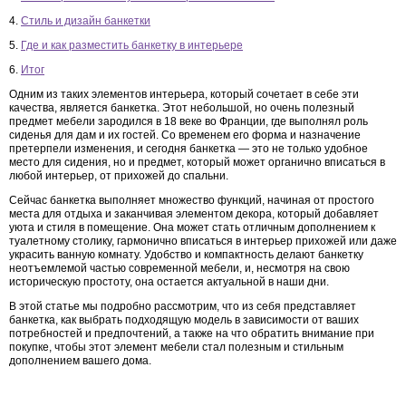
4.
Стиль и дизайн банкетки
5.
Где и как разместить банкетку в интерьере
6.
Итог
Одним из таких элементов интерьера, который сочетает в себе эти
качества, является банкетка. Этот небольшой, но очень полезный
предмет мебели зародился в 18 веке во Франции, где выполнял роль
сиденья для дам и их гостей. Со временем его форма и назначение
претерпели изменения, и сегодня банкетка — это не только удобное
место для сидения, но и предмет, который может органично вписаться в
любой интерьер, от прихожей до спальни.
Сейчас банкетка выполняет множество функций, начиная от простого
места для отдыха и заканчивая элементом декора, который добавляет
уюта и стиля в помещение. Она может стать отличным дополнением к
туалетному столику, гармонично вписаться в интерьер прихожей или даже
украсить ванную комнату. Удобство и компактность делают банкетку
неотъемлемой частью современной мебели, и, несмотря на свою
историческую простоту, она остается актуальной в наши дни.
В этой статье мы подробно рассмотрим, что из себя представляет
банкетка, как выбрать подходящую модель в зависимости от ваших
потребностей и предпочтений, а также на что обратить внимание при
покупке, чтобы этот элемент мебели стал полезным и стильным
дополнением вашего дома.