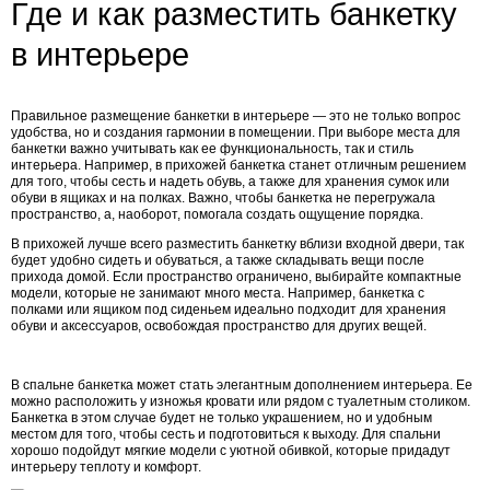
Где и как разместить банкетку
в интерьере
Правильное размещение банкетки в интерьере — это не только вопрос
удобства, но и создания гармонии в помещении. При выборе места для
банкетки важно учитывать как ее функциональность, так и стиль
интерьера. Например, в прихожей банкетка станет отличным решением
для того, чтобы сесть и надеть обувь, а также для хранения сумок или
обуви в ящиках и на полках. Важно, чтобы банкетка не перегружала
пространство, а, наоборот, помогала создать ощущение порядка.
В прихожей лучше всего разместить банкетку вблизи входной двери, так
будет удобно сидеть и обуваться, а также складывать вещи после
прихода домой. Если пространство ограничено, выбирайте компактные
модели, которые не занимают много места. Например, банкетка с
полками или ящиком под сиденьем идеально подходит для хранения
обуви и аксессуаров, освобождая пространство для других вещей.
В спальне банкетка может стать элегантным дополнением интерьера. Ее
можно расположить у изножья кровати или рядом с туалетным столиком.
Банкетка в этом случае будет не только украшением, но и удобным
местом для того, чтобы сесть и подготовиться к выходу. Для спальни
хорошо подойдут мягкие модели с уютной обивкой, которые придадут
интерьеру теплоту и комфорт.