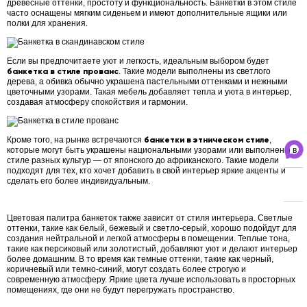
древесные оттенки, простоту и функциональность. Банкетки в этом стиле
часто оснащены мягким сиденьем и имеют дополнительные ящики или
полки для хранения.
Если вы предпочитаете уют и легкость, идеальным выбором будет
банкетка в стиле прованс
. Такие модели выполнены из светлого
дерева, а обивка обычно украшена пастельными оттенками и нежными
цветочными узорами. Такая мебель добавляет тепла и уюта в интерьер,
создавая атмосферу спокойствия и гармонии.
Кроме того, на рынке встречаются
банкетки в этническом стиле
,
которые могут быть украшены национальными узорами или выполнены в
стиле разных культур — от японского до африканского. Такие модели
подходят для тех, кто хочет добавить в свой интерьер яркие акценты и
сделать его более индивидуальным.
Цветовая палитра банкеток также зависит от стиля интерьера. Светлые
оттенки, такие как белый, бежевый и светло-серый, хорошо подойдут для
создания нейтральной и легкой атмосферы в помещении. Теплые тона,
такие как персиковый или золотистый, добавляют уют и делают интерьер
более домашним. В то время как темные оттенки, такие как черный,
коричневый или темно-синий, могут создать более строгую и
современную атмосферу. Яркие цвета лучше использовать в просторных
помещениях, где они не будут перегружать пространство.