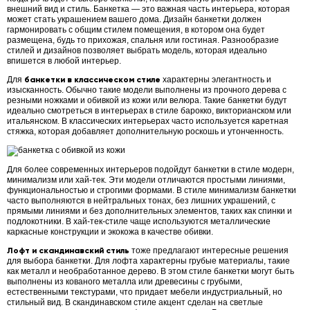
внешний вид и стиль. Банкетка — это важная часть интерьера, которая
может стать украшением вашего дома. Дизайн банкетки должен
гармонировать с общим стилем помещения, в котором она будет
размещена, будь то прихожая, спальня или гостиная. Разнообразие
стилей и дизайнов позволяет выбрать модель, которая идеально
впишется в любой интерьер.
Для
банкетки в классическом стиле
характерны элегантность и
изысканность. Обычно такие модели выполнены из прочного дерева с
резными ножками и обивкой из кожи или велюра. Такие банкетки будут
идеально смотреться в интерьерах в стиле барокко, викторианском или
итальянском. В классических интерьерах часто используется каретная
стяжка, которая добавляет дополнительную роскошь и утонченность.
Для более современных интерьеров подойдут банкетки в стиле модерн,
минимализм или хай-тек. Эти модели отличаются простыми линиями,
функциональностью и строгими формами. В стиле минимализм банкетки
часто выполняются в нейтральных тонах, без лишних украшений, с
прямыми линиями и без дополнительных элементов, таких как спинки и
подлокотники. В хай-тек-стиле чаще используются металлические
каркасные конструкции и экокожа в качестве обивки.
Лофт и скандинавский стиль
тоже предлагают интересные решения
для выбора банкетки. Для лофта характерны грубые материалы, такие
как металл и необработанное дерево. В этом стиле банкетки могут быть
выполнены из кованого металла или древесины с грубыми,
естественными текстурами, что придает мебели индустриальный, но
стильный вид. В скандинавском стиле акцент сделан на светлые