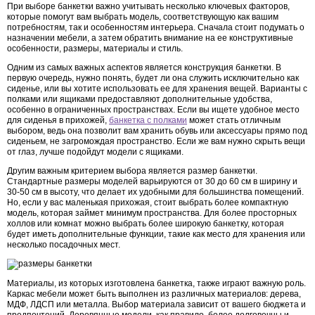
При выборе банкетки важно учитывать несколько ключевых факторов,
которые помогут вам выбрать модель, соответствующую как вашим
потребностям, так и особенностям интерьера. Сначала стоит подумать о
назначении мебели, а затем обратить внимание на ее конструктивные
особенности, размеры, материалы и стиль.
Одним из самых важных аспектов является конструкция банкетки. В
первую очередь, нужно понять, будет ли она служить исключительно как
сиденье, или вы хотите использовать ее для хранения вещей. Варианты с
полками или ящиками предоставляют дополнительные удобства,
особенно в ограниченных пространствах. Если вы ищете удобное место
для сиденья в прихожей,
банкетка с полками
может стать отличным
выбором, ведь она позволит вам хранить обувь или аксессуары прямо под
сиденьем, не загромождая пространство. Если же вам нужно скрыть вещи
от глаз, лучше подойдут модели с ящиками.
Другим важным критерием выбора является размер банкетки.
Стандартные размеры моделей варьируются от 30 до 60 см в ширину и
30-50 см в высоту, что делает их удобными для большинства помещений.
Но, если у вас маленькая прихожая, стоит выбрать более компактную
модель, которая займет минимум пространства. Для более просторных
холлов или комнат можно выбрать более широкую банкетку, которая
будет иметь дополнительные функции, такие как место для хранения или
несколько посадочных мест.
Материалы, из которых изготовлена банкетка, также играют важную роль.
Каркас мебели может быть выполнен из различных материалов: дерева,
МДФ, ЛДСП или металла. Выбор материала зависит от вашего бюджета и