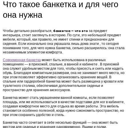
Что такое банкетка и для чего
она нужна
Чтобы детально разобраться,
банкетка — что это
за предмет
интерьера, стоит заглянуть в историю. По сути, это небольшой предмет
мебели, который, как правило, не имеет спинки и предназначен для
сидения. Если изначально она украшала лишь дома знати , то сегодня
понимание того,
для чего нужна банкетка
, сильно расширилось: она стала
незаменимым элементом комфорта.
Современная банкетка
может быть использована в различных
помещениях — в прихожей, спальне, в ванной и кабинете . В прихожей
она служит удобным местом для того, чтобы присесть и снять или надеть
обувь. Благодаря компактным размерам, она не занимает много места, но
при этом позволяет эффективно организовать хранение вещей. В
спальне или гардеробной банкетка может быть размещена у кровати или
туалетного столика, обеспечивая дополнительное сиденье и
пространство для хранения аксессуаров.
Банкетка может стать украшением ванной комнаты, если позволяет
площадь, или же использоваться в качестве подставки для ног в кабинете,
создавая комфортное место для отдыха во время работы. Эта мебель
становится особенно полезной, когда нужно сэкономить пространство, но
при этом сохранить удобство и стиль.
Банкетка часто сочетает в себе несколько функций — она может быть
местом для сиденья и хранения одновременно. Ящики и полки,