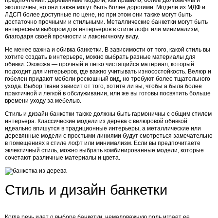
предпочтений. Деревянные модели, как правило, более долговечны и
экологичны, но они также могут быть более дорогими. Модели из МДФ и
ЛДСП более доступные по цене, но при этом они также могут быть
достаточно прочными и стильными. Металлические банкетки могут быть
интересным выбором для интерьеров в стиле лофт или минимализм,
благодаря своей прочности и лаконичному виду.
Не менее важна и обивка банкетки. В зависимости от того, какой стиль вы
хотите создать в интерьере, можно выбрать разные материалы для
обивки. Экокожа — прочный и легко чистящийся материал, который
подходит для интерьеров, где важно учитывать износостойкость. Велюр и
гобелен придают мебели роскошный вид, но требуют более тщательного
ухода. Выбор ткани зависит от того, хотите ли вы, чтобы а была более
практичной и легкой в обслуживании, или же вы готовы посвятить больше
времени уходу за мебелью.
Стиль и дизайн банкетки также должны быть гармоничны с общим стилем
интерьера. Классические модели из дерева с велюровой обивкой
идеально впишутся в традиционные интерьеры, а металлические или
деревянные модели с простыми линиями будут смотреться замечательно
в помещениях в стиле лофт или минимализм. Если вы предпочитаете
эклектичный стиль, можно выбрать комбинированные модели, которые
сочетают различные материалы и цвета.
Стиль и дизайн банкетки
Когда речь идет о выборе банкетки, немаловажную роль играет ее