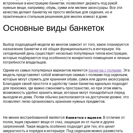
встроенные в конструкцию банкетки, позволяют держать под рукой
нужные вещи, например, обувь, сумки или мелкие аксессуары. Все эти
качества делают банкетку не просто мебелью для сидения, но и
практичным и стильным решением для многих комнат в доме.
Основные виды банкеток
Выбор подходящей модели во многом зависит от того, какое планируется
назначение банкетки
и её общая функциональность в интерьере. На
сегодняшний день существует несколько популярных типов конструкции,
которые подбираются под особенности конкретного помещения и личные
потребности владельцев.
Одним из самых популярных вариантов является
банкетка с полками
. Эта
модель представляет собой компактную скамью с полками под сиденьем,
которые могут служить для хранения обуви, сумок или других аксессуаров.
Благодаря своей простоте и удобству такая банкетка идеально подходит
для прихожих, где важно сэкономить пространство, но при этом иметь
возможность удобно хранить вещи, которые могут понадобиться перед
выходом из дома. Полки обычно располагаются на доступном уровне, что
позволяет легко организовать хранение нужных предметов.
Не менее востребованной является
банкетка с ящиком
. В отличие от
полок, ящик скрывает вещи от глаз, защищая их от пыли и других
загрязнений. Такая модель особенно подходит для тех, кто ценит
аккуратность и порядок в интерьере. Под сиденьем можно разместить