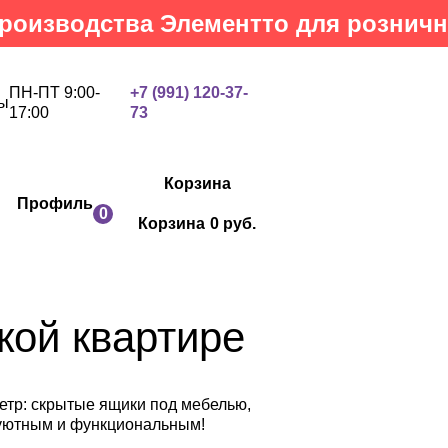
одства Элементто для розничных кл
ПН-ПТ 9:00-
+7 (991) 120-37-
ы
17:00
73
Корзина
Профиль
0
Корзина
0 руб.
кой квартире
етр: скрытые ящики под мебелью,
 уютным и функциональным!