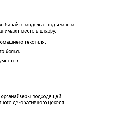
 выбирайте модель с подъемным
анимают место в шкафу.
омашнего текстиля.
о белья.
ументов.
те органайзеры подходящей
тного декоративного цоколя