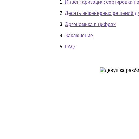
1.
Инвентаризация: сортировка по
2.
Десять инженерных решений дл
3.
Эргономика в цифрах
4.
Заключение
5.
FAQ