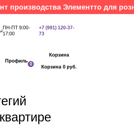
оизводства Элементто для розничны
ПН-ПТ 9:00-
+7 (991) 120-37-
ы
17:00
73
Корзина
Профиль
0
Корзина
0 руб.
тегий
 квартире