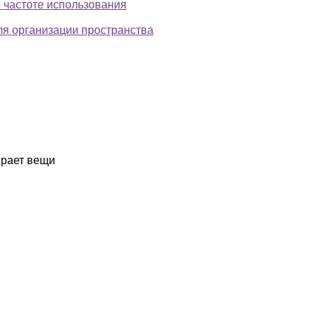
 частоте использования
я организации пространства