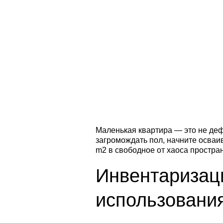
Маленькая квартира — это не де
загромождать пол, начните осваи
m2 в свободное от хаоса простран
Инвентаризаци
использовани