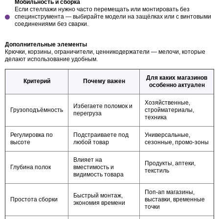
Мобильность и сборка
Если стеллажи нужно часто перемещать или монтировать без
специнструмента — выбирайте модели на защёлках или с винтовыми
соединениями без сварки.
Дополнительные элементы
Крючки, корзины, ограничители, ценникодержатели — мелочи, которые
делают использование удобным.
Для каких магазинов
Критерий
Почему важен
особенно актуален
Хозяйственные,
Избегаете поломок и
Грузоподъёмность
стройматериалы,
перегруза
техника
Регулировка по
Подстраиваете под
Универсальные,
высоте
любой товар
сезонные, промо-зоны
Влияет на
Продукты, аптеки,
Глубина полок
вместимость и
текстиль
видимость товара
Поп-ап магазины,
Быстрый монтаж,
Простота сборки
выставки, временные
экономия времени
точки