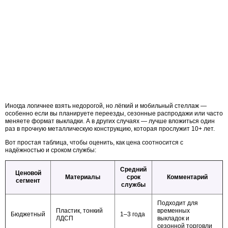
Иногда логичнее взять недорогой, но лёгкий и мобильный стеллаж —
особенно если вы планируете переезды, сезонные распродажи или часто
меняете формат выкладки. А в других случаях — лучше вложиться один
раз в прочную металлическую конструкцию, которая прослужит 10+ лет.
Вот простая таблица, чтобы оценить, как цена соотносится с
надёжностью и сроком службы:
Средний
Ценовой
Материалы
срок
Комментарий
сегмент
службы
Подходит для
Пластик, тонкий
временных
Бюджетный
1–3 года
ЛДСП
выкладок и
сезонной торговли