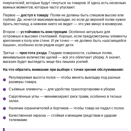
покупателей, которые будут тянуться за товаром. И здесь есть несколько
важных моментов, которые часто упускают.
Первое —
доступ к товару
. Полки не должны быть слишком высоко или
глубоко. Да, хочется максимум выкладки, но если до верхней полки нужно
брать лестницу, а нижнюю никто не видит — это уже минус в конверсии.
Второе —
устойчивость конструкции
. Особенно актуально для
островных и высоких стеллажей. Хорошо, если предусмотрены элементы
крепления к полу или стене. И уж точно — не должно быть «шатающейся
башни», особенно если рядом ходят дети.
Третье —
простота ухода
. Гладкие поверхности, съёмные полки,
минимальное количество щелей — всё это облегчает уборку. А значит,
магазин будет выглядеть чище без лишних усилий.
На что обратить внимание при выборе с точки зрения обслуживания:
Регулируемая высота полок — чтобы менять выкладку под разные
размеры товара.
Съёмные элементы — для удобства транспортировки и уборки.
Скруглённые углы — минимизируют риск травм, особенно в тесных
залах.
Наличие ограничителей и бортиков — чтобы товар не падал с полок.
Качественная окраска — стойкая к моющим средствам и ударам
тележками.