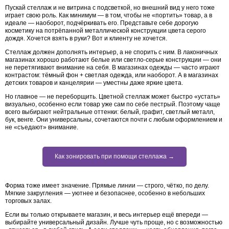
Пускай стеллаж и не витрина с подсветкой, но внешний вид у него тоже
играет свою роль. Как минимум — в том, чтобы не «портить» товар, а в
идеале — наоборот, подчёркивать его. Представьте себе дорогую
косметику на потрёпанной металлической конструкции цвета серого
дождя. Хочется взять в руки? Вот и клиенту не хочется.
Стеллаж должен дополнять интерьер, а не спорить с ним. В лаконичных
магазинах хорошо работают белые или светло-серые конструкции — они
не перетягивают внимание на себя. В магазинах одежды — часто играют
контрастом: тёмный фон + светлая одежда, или наоборот. А в магазинах
детских товаров и канцелярии — уместны даже яркие цвета.
Но главное — не переборщить. Цветной стеллаж может быстро «устать»
визуально, особенно если товар уже сам по себе пестрый. Поэтому чаще
всего выбирают нейтральные оттенки: белый, графит, светлый металл,
бук, венге. Они универсальны, сочетаются почти с любым оформлением и
не «съедают» внимание.
Как зонировать при помощи стеллажа →
Форма тоже имеет значение. Прямые линии — строго, чётко, по делу.
Мягкие закругления — уютнее и безопаснее, особенно в небольших
торговых залах.
Если вы только открываете магазин, и весь интерьер ещё впереди —
выбирайте универсальный дизайн. Лучше чуть проще, но с возможностью