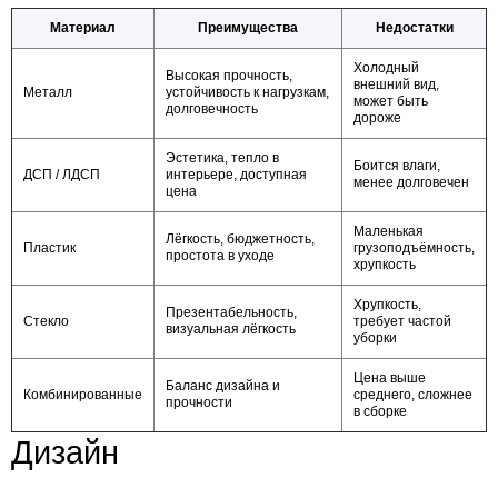
Материал
Преимущества
Недостатки
Холодный
Высокая прочность,
внешний вид,
Металл
устойчивость к нагрузкам,
может быть
долговечность
дороже
Эстетика, тепло в
Боится влаги,
ДСП / ЛДСП
интерьере, доступная
менее долговечен
цена
Маленькая
Лёгкость, бюджетность,
Пластик
грузоподъёмность,
простота в уходе
хрупкость
Хрупкость,
Презентабельность,
Стекло
требует частой
визуальная лёгкость
уборки
Цена выше
Баланс дизайна и
Комбинированные
среднего, сложнее
прочности
в сборке
Дизайн