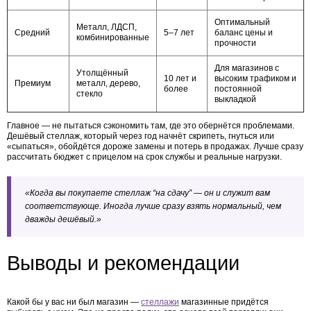
Оптимальный
Металл, ЛДСП,
Средний
5–7 лет
баланс цены и
комбинированные
прочности
Для магазинов с
Утолщённый
10 лет и
высоким трафиком и
Премиум
металл, дерево,
более
постоянной
стекло
выкладкой
Главное — не пытаться сэкономить там, где это обернётся проблемами.
Дешёвый стеллаж, который через год начнёт скрипеть, гнуться или
«сыпаться», обойдётся дороже замены и потерь в продажах. Лучше сразу
рассчитать бюджет с прицелом на срок службы и реальные нагрузки.
«Когда вы покупаете стеллаж “на сдачу” — он и служит вам
соответствующе. Иногда лучше сразу взять нормальный, чем
дважды дешёвый.»
Выводы и рекомендации
Какой бы у вас ни был магазин —
стеллажи
магазинные придётся